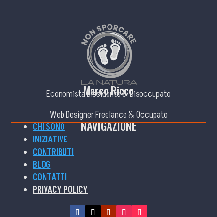
Marco Ricco
Economista Dissidente & Disoccupato
Web Designer Freelance & Occupato
NAVIGAZIONE
CHI SONO
INIZIATIVE
CONTRIBUTI
BLOG
CONTATTI
PRIVACY POLICY
CANALI SOCIAL