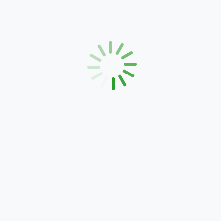
Riforestazione urbana ed incendi in Europa nel 2026
Chi vive in strada
Manifestazione del MMRN
Azione Diretta 12 Maggio 2026
Commenti recenti
Nessun commento da mostrare.
navigazione
canali social
chi sono
iniziative
web design
contributi