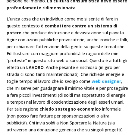
persone nel mondo.
La cultura consumistica deve essere
profondamente ridimensionata
.
L’unica cosa che un individuo come me si sente di fare in
questo contesto è
combattere contro un sistema di
potere
che produce distruzione e devastazione sul pianeta.
Agire con azioni pubbliche provocatorie, anche ironiche e folli,
per richiamare l’attenzione della gente su queste tematiche.
Ed illustrare con maggiore profondità le ragioni delle mie
“proteste” in questo sito web o sui social. Questo è a tutti gli
effetti un
LAVORO
. Anche pesante e rischioso (in giro per
strada ci sono tanti malintenzionati). Che richiede energie e
toglie tempo al lavoro che io svolgo come
web designer
,
che mi serve per guadagnare il minimo vitale e per proseguire
a fare piccoli investimenti (di soldi ma soprattutto di energie
e tempo) nel lavoro di coscientizzazione degli esseri umani.
Per tale ragione
chiedo sostegno economico
informale
(non posso fare fatture per sponsorizzazioni o altra
pubblicità). Chi invia soldi a Non Sporcare la Natura (sia
attraverso una donazione generica che su singoli progetti)