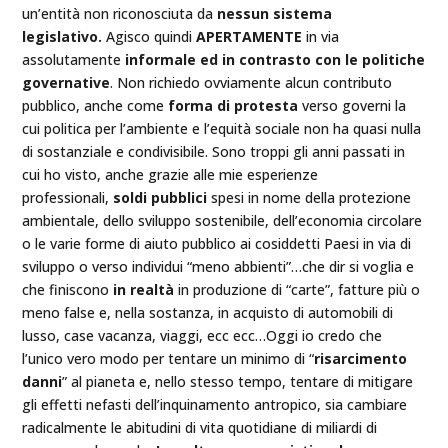
un’entità non riconosciuta da
nessun sistema
legislativo.
Agisco quindi
APERTAMENTE
in via
assolutamente
informale ed in contrasto con le politiche
governative
. Non richiedo ovviamente alcun contributo
pubblico, anche come
forma di protesta
verso governi la
cui politica per l’ambiente e l’equità sociale non ha quasi nulla
di sostanziale e condivisibile. Sono troppi gli anni passati in
cui ho visto, anche grazie alle mie esperienze
professionali,
soldi pubblici
spesi in nome della protezione
ambientale, dello sviluppo sostenibile, dell’economia circolare
o le varie forme di aiuto pubblico ai cosiddetti Paesi in via di
sviluppo o verso individui “meno abbienti”…che dir si voglia e
che finiscono
in realtà
in produzione di “carte”, fatture più o
meno false e, nella sostanza, in acquisto di automobili di
lusso, case vacanza, viaggi, ecc ecc…Oggi io credo che
l’unico vero modo per tentare un minimo di “
risarcimento
danni
” al pianeta e, nello stesso tempo, tentare di mitigare
gli effetti nefasti dell’inquinamento antropico, sia cambiare
radicalmente le abitudini di vita quotidiane di miliardi di