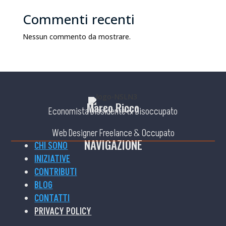
Commenti recenti
Nessun commento da mostrare.
Marco Ricco
Economista Dissidente & Disoccupato
Web Designer Freelance & Occupato
NAVIGAZIONE
CHI SONO
INIZIATIVE
CONTRIBUTI
BLOG
CONTATTI
PRIVACY POLICY